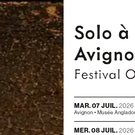
Solo à
Avign
Festival 
MAR.
07
JUIL.
2026
Avignon
•
Musée Angladon
MER.
08
JUIL.
2026