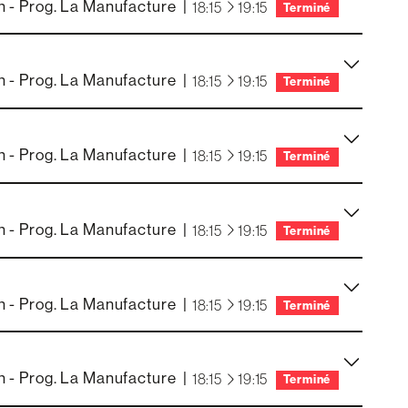
 - Prog. La Manufacture
|
à
18:15
19:15
Terminé
 - Prog. La Manufacture
|
à
18:15
19:15
Terminé
 - Prog. La Manufacture
|
à
18:15
19:15
Terminé
 - Prog. La Manufacture
|
à
18:15
19:15
Terminé
 - Prog. La Manufacture
|
à
18:15
19:15
Terminé
 - Prog. La Manufacture
|
à
18:15
19:15
Terminé