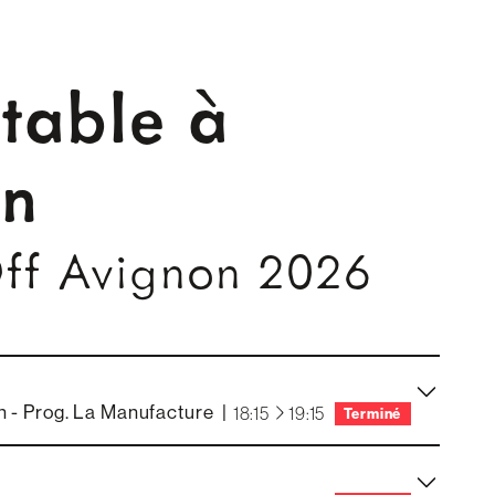
 table à
on
Off Avignon 2026
 - Prog. La Manufacture
|
à
18:15
19:15
Terminé