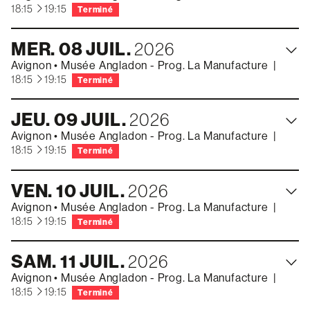
à
18:15
19:15
Terminé
MER.
08
JUIL.
2026
Avignon
•
Musée Angladon - Prog. La Manufacture
|
à
18:15
19:15
Terminé
JEU.
09
JUIL.
2026
Avignon
•
Musée Angladon - Prog. La Manufacture
|
à
18:15
19:15
Terminé
VEN.
10
JUIL.
2026
Avignon
•
Musée Angladon - Prog. La Manufacture
|
à
18:15
19:15
Terminé
SAM.
11
JUIL.
2026
Avignon
•
Musée Angladon - Prog. La Manufacture
|
à
18:15
19:15
Terminé