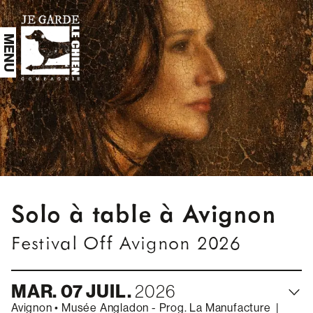
Aller au contenu principal
Solo à table à Avignon
Festival Off Avignon 2026
MAR.
07
JUIL.
2026
Avignon
•
Musée Angladon - Prog. La Manufacture
|