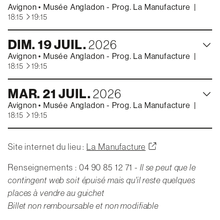
Avignon
•
Musée Angladon - Prog. La Manufacture
|
à
18:15
19:15
DIM.
19
JUIL.
2026
Avignon
•
Musée Angladon - Prog. La Manufacture
|
à
18:15
19:15
MAR.
21
JUIL.
2026
Avignon
•
Musée Angladon - Prog. La Manufacture
|
à
18:15
19:15
Site internet du lieu :
La Manufacture
COMPAGNIE / ÉDITION / LABEL
Renseignements : 04 90 85 12 71 -
Il se peut que le
contingent web soit épuisé mais qu'il reste quelques
CRÉATIONS
places à vendre au guichet
Billet non remboursable et non modifiable
AGENDA