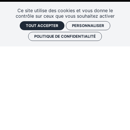
Ce site utilise des cookies et vous donne le
contrôle sur ceux que vous souhaitez activer
TOUT ACCEPTER
PERSONNALISER
POLITIQUE DE CONFIDENTIALITÉ
DIRECTION ARTISTIQUE
Claire Diterzi
|
ciejglc@gmail.com
ADMINISTRATION & PRODUCTION
Sarah Petit Courson
|
admin@jegardelechien.fr
DIFFUSION
Pascal Fauve
|
pascal.fauve@prima-donna.fr