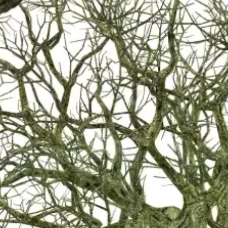
COMPAGNIE / ÉDITION / LABEL
CRÉATIONS
AGENDA
ACTUALITÉS
SENSIBILISATION
BOUTIQUE
RECHERCHE