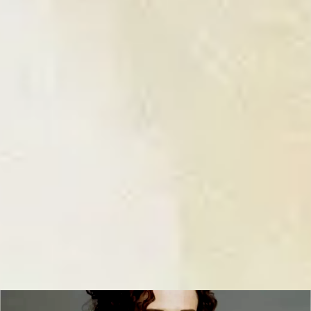
COMPAGNIE / ÉDITION / LABEL
CRÉATIONS
AGENDA
ACTUALITÉS
SENSIBILISATION
BOUTIQUE
RECHERCHE
Newsletter
Contact
Partenaires