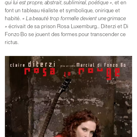
, et en
qui lui est propre, abstrait, subliminal, poétique »
font un tableau réaliste et symbolique, onirique et
habité.
« La beauté trop formelle devient une grimace
écrivait de sa prison Rosa Luxemburg… Diterzi et Di
»
Fonzo Bo se jouent des formes pour transcender ce
rictus.