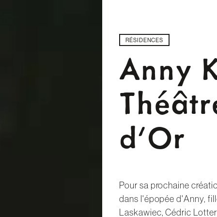
RÉSIDENCES
Anny K
Théâtr
d'Or
Pour sa prochaine créati
dans l'épopée d'Anny, fil
Laskawiec, Cédric Lotter